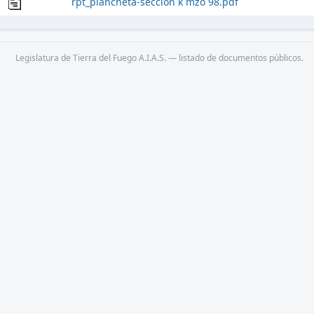
rpt_plancheta-seccion k mzo 98.pdf
Legislatura de Tierra del Fuego A.I.A.S. — listado de documentos públicos.