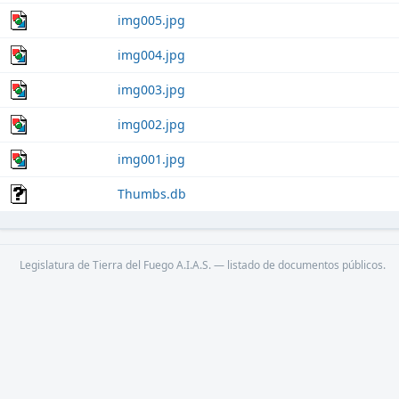
img005.jpg
img004.jpg
img003.jpg
img002.jpg
img001.jpg
Thumbs.db
Legislatura de Tierra del Fuego A.I.A.S. — listado de documentos públicos.