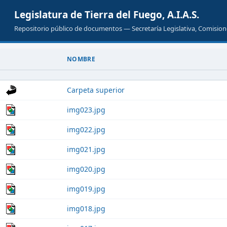
Legislatura de Tierra del Fuego, A.I.A.S.
Repositorio público de documentos — Secretaría Legislativa, Comisione
NOMBRE
Carpeta superior
img023.jpg
img022.jpg
img021.jpg
img020.jpg
img019.jpg
img018.jpg